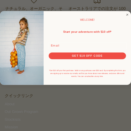
ナチュラル、オーガニック、そ
オーストラリアでの注文が 100
して持続可能な糸
ドル以上の場合は送料無料
WELCOME!
Start your adventure with $10 off*
SHOP
Email
W26 Drop 3
W26 Drop 2
GET $10 OFF CODE
W26 Drop 1
Knits
*Get $10 off your first purchase. Valid on any purhcase over $50 aud. By completing this form, you
are signing up to receive our emails, we'll let you know about new releases, exclusive offers and
events.
You can unsubscribe at any time.
クイックリンク
About
Out Grown Program
Stockists
Mission