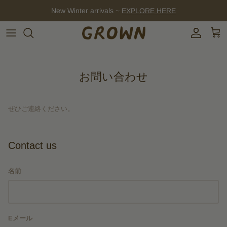
コ
New Winter arrivals ~
EXPLORE HERE
ン
テ
ン
ツ
に
ス
お問い合わせ
キ
ッ
プ
ぜひご連絡ください。
Contact us
名前
Eメール