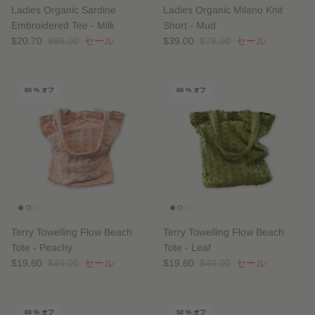
Ladies Organic Sardine
Ladies Organic Milano Knit
Embroidered Tee - Milk
Short - Mud
$20.70
$69.00
セール
$39.00
$78.00
セール
60 % オフ
60 % オフ
Terry Towelling Flow Beach
Terry Towelling Flow Beach
Tote - Peachy
Tote - Leaf
$19.60
$49.00
セール
$19.60
$49.00
セール
60 % オフ
50 % オフ