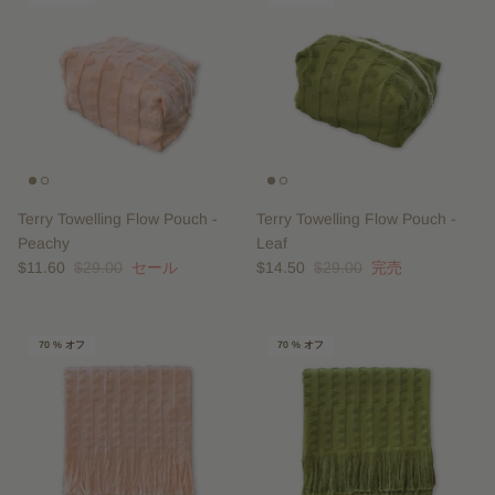
Terry Towelling Flow Pouch -
Terry Towelling Flow Pouch -
Peachy
Leaf
$11.60
$29.00
セール
$14.50
$29.00
完売
70 % オフ
70 % オフ