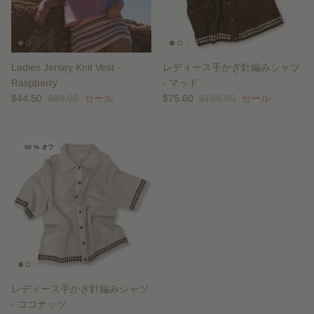
Ladies Jersey Knit Vest -
レディース手かぎ針編みシャツ
Raspberry
- マッド
$44.50
$89.00
セール
$75.60
$189.00
セール
60 % オフ
レディース手かぎ針編みシャツ
- ココナッツ