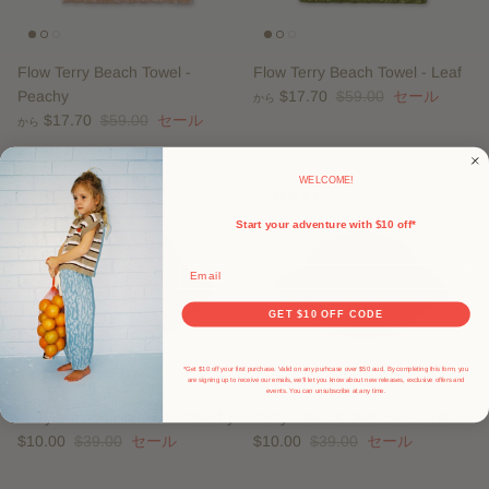
Flow Terry Beach Towel -
Flow Terry Beach Towel - Leaf
Peachy
$17.70
$59.00
セール
から
$17.70
$59.00
セール
から
WELCOME!
74 % オフ
74 % オフ
Start your adventure with $10 off*
Email
GET $10 OFF CODE
*Get $10 off your first purchase. Valid on any purhcase over $50 aud. By completing this form, you
are signing up to receive our emails, we'll let you know about new releases, exclusive offers and
events.
You can unsubscribe at any time.
Terry Flow Bucket Hat - Peachy
Terry Flow Bucket Hat - Leaf
$10.00
$39.00
セール
$10.00
$39.00
セール