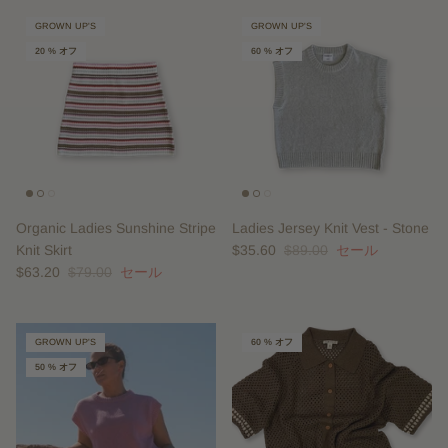
GROWN UP'S
GROWN UP'S
20 % オフ
60 % オフ
Organic Ladies Sunshine Stripe
Ladies Jersey Knit Vest - Stone
Knit Skirt
$35.60
$89.00
セール
$63.20
$79.00
セール
GROWN UP'S
60 % オフ
50 % オフ