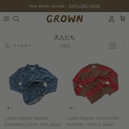
コ
New Winter arrivals ~
EXPLORE HERE
ン
テ
ン
ツ
に
大人たち
ス
キ
フィルター
21製品
ッ
プ
Ladies Organic Starlight
Ladies Organic Textured Rib
Embroidery Denim Shirt Jacket
Pull Over - Earth & Sauce