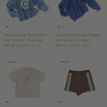
Ladies Organic Swirl Intarsia
Ladies Textured Slub Organic
Knit Pull Over - Duck Egg
Knit Pull Over - Cobalt
$90.30
$129.00
セール
$95.20
$119.00
セール
70 % オフ
50 % オフ