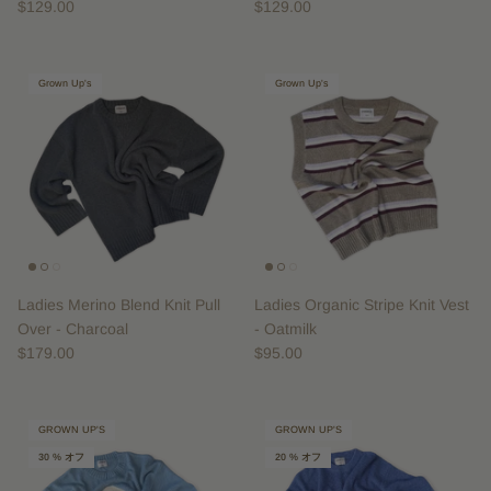
$129.00
$129.00
Grown Up's
Grown Up's
Ladies Merino Blend Knit Pull
Ladies Organic Stripe Knit Vest
Over - Charcoal
- Oatmilk
$179.00
$95.00
GROWN UP'S
GROWN UP'S
30 % オフ
20 % オフ